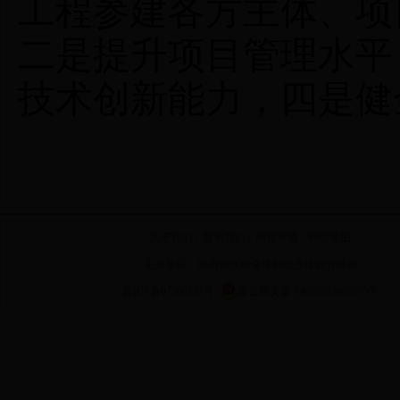
工程参建各方主体、项
二是提升项目管理水平
技术创新能力，四是健
关于我们
|
联系我们
|
网站声明
|
网站地图
主办单位：朔州市住房保障和城乡建设管理局
晋ICP备07500137号
晋公网安备 14060202000075号