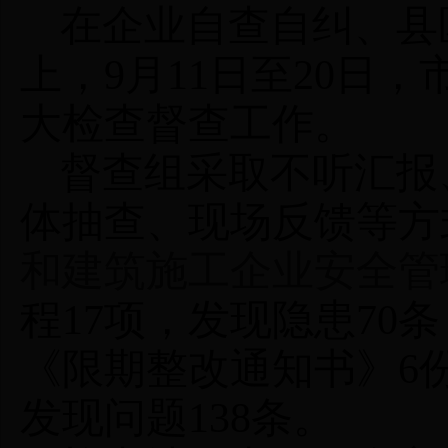
在企业自查自纠、县
上，
9
月
1
1
日
至
20
日，
大检查督查工作。
督查组采取不听汇报
体抽查、现场反馈等方
和建筑施工企业安全管
程
17
项，发现隐患
70
条
《限期整改通知书》
6
发现问题
138
条。