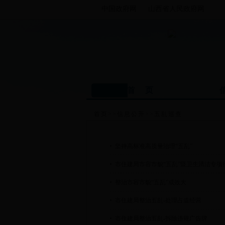
中国政府网
山西省人民政府网
首 页
首页
>>
信息公开
>>
五乱巡查
坚持高标准高质量治理“五乱”
市住建局市容市貌“五乱”暨卫生清洁专项
整治市容市貌“五乱”成效大
市住建局整治五乱-处理占道经营
市住建局整治五乱-拆除违规广告牌