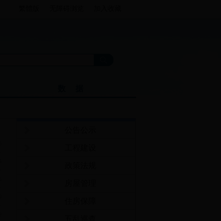
繁體版
无障碍浏览
加入收藏
数 据
公告公示
5
工程建设
4
政策法规
3
房屋管理
9
住房保障
9
五乱巡查